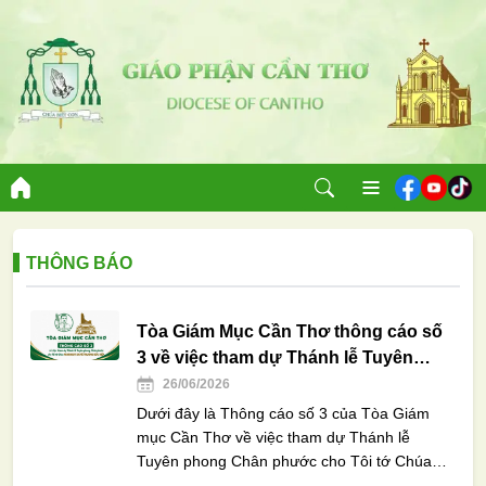
THÔNG BÁO
Tòa Giám Mục Cần Thơ thông cáo số
3 về việc tham dự Thánh lễ Tuyên
phong Chân phước cho Tôi tớ Chúa
26/06/2026
Phanxicô Xaviê Trương Bửu Diệp
Dưới đây là Thông cáo số 3 của Tòa Giám
mục Cần Thơ về việc tham dự Thánh lễ
Tuyên phong Chân phước cho Tôi tớ Chúa
Phanxicô Xaviê Trương Bửu Diệp