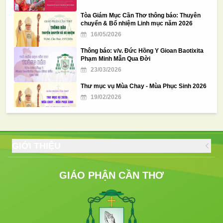
Tòa Giám Mục Cần Thơ thông báo: Thuyên
chuyển & Bổ nhiệm Linh mục năm 2026
16/05/2026
Thông báo: v/v. Đức Hồng Y Gioan Baotixita
Phạm Minh Mẫn Qua Đời
23/03/2026
Thư mục vụ Mùa Chay - Mùa Phục Sinh 2026
19/02/2026
Đức Giám Mục Phêrô Lê Tấn Lợi
11/01/2026
GIỚI THIỆU
Tòa Giám Mục Cần Thơ – Thông báo: Thánh
lễ Phong chân phước cho Tôi tớ Chúa – Cha
Phanxicô Trương Bửu Diệp
GIÁO PHẬN CẦN THƠ
19/12/2025