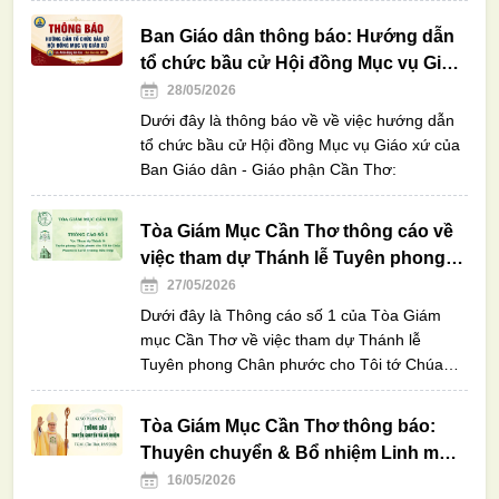
Ban Giáo dân thông báo: Hướng dẫn
tổ chức bầu cử Hội đồng Mục vụ Giáo
xứ
28/05/2026
Dưới đây là thông báo về về việc hướng dẫn
tổ chức bầu cử Hội đồng Mục vụ Giáo xứ của
Ban Giáo dân - Giáo phận Cần Thơ:
Tòa Giám Mục Cần Thơ thông cáo về
việc tham dự Thánh lễ Tuyên phong
Chân phước cho Tôi tớ Chúa
27/05/2026
Phanxicô Xaviê Trương Bửu Diệp
Dưới đây là Thông cáo số 1 của Tòa Giám
mục Cần Thơ về việc tham dự Thánh lễ
Tuyên phong Chân phước cho Tôi tớ Chúa
Phanxicô Xaviê Trương Bửu Diệp
Tòa Giám Mục Cần Thơ thông báo:
Thuyên chuyển & Bổ nhiệm Linh mục
năm 2026
16/05/2026