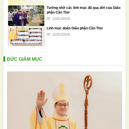
Tình yêu trao ban | Chúa Nhật XVIII Thường
niên năm A
Tưởng nhớ các linh mục đã qua đời của Giáo
31/07/2026
phận Cần Thơ
11/01/2026
Linh mục đoàn Giáo phận Cần Thơ
11/01/2026
ĐỨC GIÁM MỤC