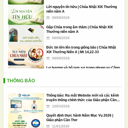
Lời nguyện tín hữu | Chúa Nhật XIX Thường
niên năm A
08/08/2026
Gặp Chúa trong âm thầm | Chúa Nhật XIX
Thường niên năm A
08/08/2026
Đức tin lớn lên trong giông bão | Chúa Nhật
XIX Thường Niên A | Mt 14,22-33
08/08/2026
Lư hương và bộ tam sự trong phụng vụ Công
giáo Việt Nam
03/08/2026
THÔNG BÁO
Ý cầu nguyện của Đức Thánh Cha trong
tháng 8: Loan báo Tin Mừng tại các thành phố
Thông báo: Ra mắt Website mới và các kênh
02/08/2026
truyền thông chính thức của Giáo phận Cần
Thơ
10/03/2026
Hội nghị các Đại chủng viện Việt Nam 2026 –
Ngày làm việc cuối cùng và bế mạc
Quyết định thực hành Năm Mục Vụ 2026 |
31/07/2026
Giáo phận Cần Thơ
11/01/2026