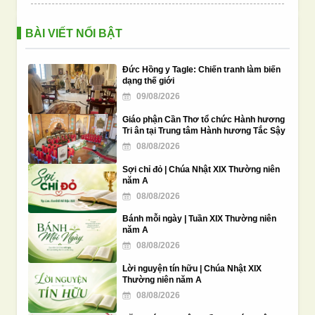
7
.
Hy sinh phục vụ đại lễ Cha Diệp 02/7
BÀI VIẾT NỔI BẬT
8
.
Viết tiếp truyện Chân phước Trương Bửu Diệp
Đức Hồng y Tagle: Chiến tranh làm biến
dạng thế giới
9
.
Cha Trương Bửu Diệp: Đức Thánh Cha nhắc
09/08/2026
đến biến cố tuyên phong chân phước
Giáo phận Cần Thơ tổ chức Hành hương
Tri ân tại Trung tâm Hành hương Tắc Sậy
10
.
Tất cả là Hồng Ân
08/08/2026
Sợi chỉ đỏ | Chúa Nhật XIX Thường niên
năm A
08/08/2026
Bánh mỗi ngày | Tuần XIX Thường niên
năm A
08/08/2026
Lời nguyện tín hữu | Chúa Nhật XIX
Thường niên năm A
08/08/2026