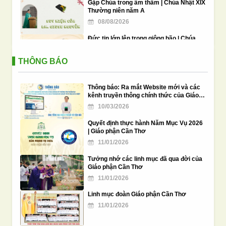
Gặp Chúa trong âm thầm | Chúa Nhật XIX
Thường niên năm A
08/08/2026
Đức tin lớn lên trong giông bão | Chúa
Nhật XIX Thường Niên A | Mt 14,22-33
08/08/2026
THÔNG BÁO
Lư hương và bộ tam sự trong phụng vụ
Công giáo Việt Nam
Thông báo: Ra mắt Website mới và các
03/08/2026
kênh truyền thông chính thức của Giáo
phận Cần Thơ
10/03/2026
Ý cầu nguyện của Đức Thánh Cha trong
tháng 8: Loan báo Tin Mừng tại các thành
Quyết định thực hành Năm Mục Vụ 2026
phố
02/08/2026
| Giáo phận Cần Thơ
11/01/2026
Hội nghị các Đại chủng viện Việt Nam
2026 – Ngày làm việc cuối cùng và bế
Tưởng nhớ các linh mục đã qua đời của
mạc
31/07/2026
Giáo phận Cần Thơ
11/01/2026
Linh mục đoàn Giáo phận Cần Thơ
11/01/2026