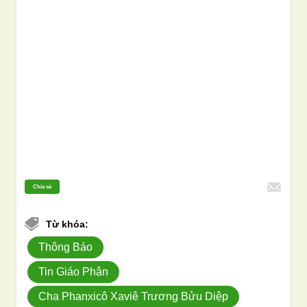
Chia sẻ
Từ khóa:
Thông Báo
Tin Giáo Phận
Cha Phanxicô Xaviê Trương Bửu Diệp