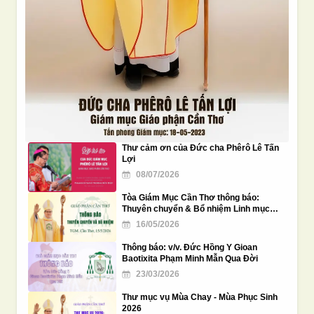
Thư cảm ơn của Đức cha Phêrô Lê Tấn
Lợi
08/07/2026
Tòa Giám Mục Cần Thơ thông báo:
Thuyên chuyển & Bổ nhiệm Linh mục
năm 2026
16/05/2026
Thông báo: v/v. Đức Hồng Y Gioan
Baotixita Phạm Minh Mẫn Qua Đời
23/03/2026
Thư mục vụ Mùa Chay - Mùa Phục Sinh
2026