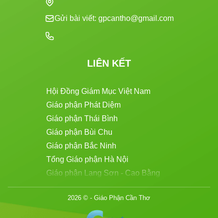
Gửi bài viết: gpcantho@gmail.com
LIÊN KẾT
Hội Đồng Giám Mục Việt Nam
Giáo phận Phát Diệm
Giáo phận Thái Bình
Giáo phận Bùi Chu
Giáo phận Bắc Ninh
Tổng Giáo phận Hà Nội
Giáo phận Lạng Sơn - Cao Bằng
Giáo phận Thanh Hóa
2026 © -
Giáo Phận Cần Thơ
Giáo phận Hà Tĩnh
Giáo phận Vinh